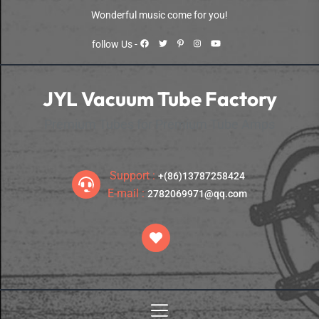
Skip
Wonderful music come for you!
to
the
follow Us -
content
JYL Vacuum Tube Factory
Premium Tubes for Premium Tube Amps
Support :
+(86)13787258424
E-mail :
2782069971@qq.com