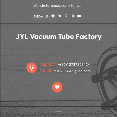
Skip
Wonderful music come for you!
to
the
follow Us -
content
JYL Vacuum Tube Factory
Premium Tubes for Premium Tube Amps
Support :
+(86)13787258424
E-mail :
2782069971@qq.com