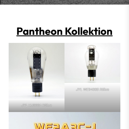
Pantheon Kollektion
JYL WE9400B Röhre
JYL HJ300A Röhre