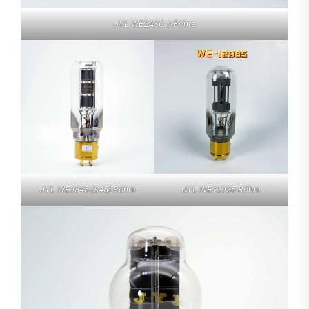
JYL WE2A3C-J Röhre
JYL WE9845 (845) Röhre
JYL WE12985 Röhre