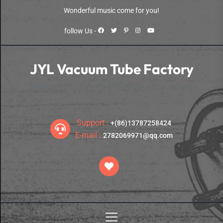
Skip
Wonderful music come for you!
to
the
follow Us -
content
JYL Vacuum Tube Factory
Premium Tubes for Premium Tube Amps
Support :
+(86)13787258424
E-mail :
2782069971@qq.com