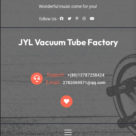
Skip
Wonderful music come for you!
to
the
follow Us -
content
JYL Vacuum Tube Factory
Premium Tubes for Premium Tube Amps
Support :
+(86)13787258424
E-mail :
2782069971@qq.com