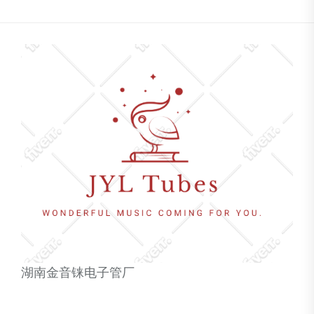
湖南金音铼电子管厂