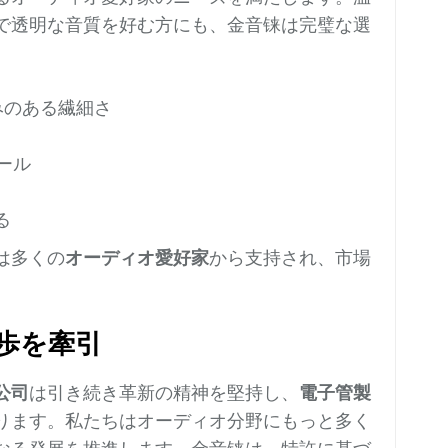
で透明な音質を好む方にも、金音铼は完璧な選
みのある繊細さ
ール
る
は多くの
オーディオ愛好家
から支持され、市場
進歩を牽引
公司
は引き続き革新の精神を堅持し、
電子管製
ります。私たちはオーディオ分野にもっと多く