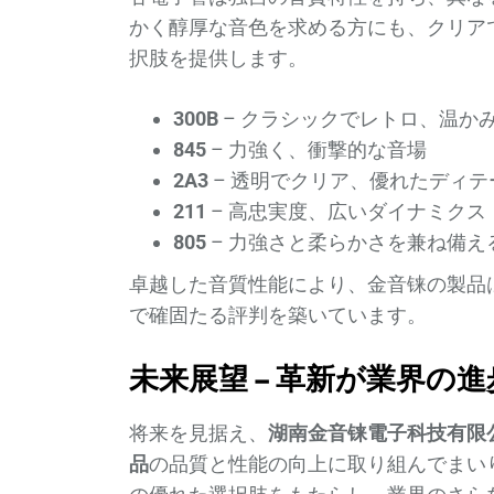
かく醇厚な音色を求める方にも、クリア
択肢を提供します。
300B
– クラシックでレトロ、温か
845
– 力強く、衝撃的な音場
2A3
– 透明でクリア、優れたディテ
211
– 高忠実度、広いダイナミクス
805
– 力強さと柔らかさを兼ね備え
卓越した音質性能により、金音铼の製品
で確固たる評判を築いています。
未来展望 – 革新が業界の
将来を見据え、
湖南金音铼電子科技有限
品
の品質と性能の向上に取り組んでまい