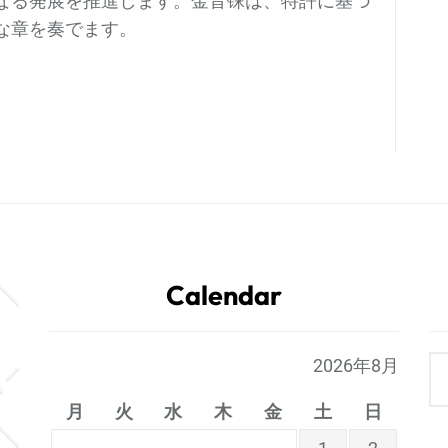
なる発展を推進します。金音铼は、特許に基づ
な章を奏でます。
Calendar
2026年8月
月
火
水
木
金
土
日