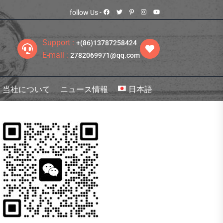
follow Us -
Support :
+(86)13787258424
E-mail :
2782069971@qq.com
当社について
ニュース情報
日本語