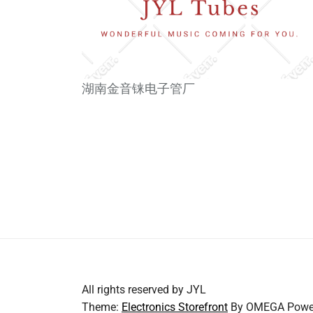
湖南金音铼电子管厂
All rights reserved by JYL
Theme:
Electronics Storefront
By
OMEGA
Powe