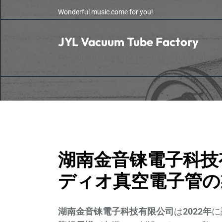
Skip
Wonderful music come for you!
to
the
JYL Vacuum Tube Factory
content
Premium Tubes for Premium Tube Amps
湖南金音铼電子科技有
ディオ真空電子管の
湖南金音铼電子科技有限公司
は
2022年
に