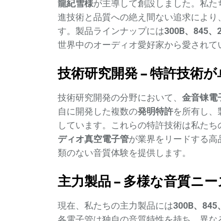
龍紀雪様
が主導して創設しました。私た
進技術と品質への絶え間ない追求により
す。製品ラインナップには
300B、845、
世界中のオーディオ愛好家から愛されて
技術研究開発 – 特許技術
技術研究開発の分野において、
金音铼電
自に開発した複数の
発明特許
を所有し、
しています。これらの特許技術は私たち
ディオ真空電子管
が業界をリードする高
類のない音質体験を提供します。
主力製品 – 多様な音質ニ
現在、私たちの主力製品には
300B、845
各電子管は独自の音質特性を持ち、異な