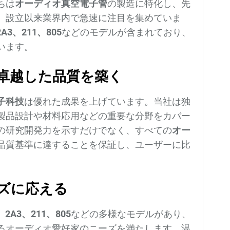
ちは
オーディオ真空電子管
の製造に特化し、先
、設立以来業界内で急速に注目を集めていま
2A3、211、805
などのモデルが含まれており、
います。
が卓越した品質を築く
子科技
は優れた成果を上げています。当社は独
製品設計や材料応用などの重要な分野をカバー
の研究開発力を示すだけでなく、すべての
オー
品質基準に達することを保証し、ユーザーに比
ーズに応える
、2A3、211、805
などの多様なモデルがあり、
るオーディオ愛好家のニーズを満たします。温