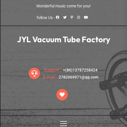
Skip
Wonderful music come for you!
to
the
follow Us -
content
JYL Vacuum Tube Factory
Premium Tubes for Premium Tube Amps
Support :
+(86)13787258424
E-mail :
2782069971@qq.com