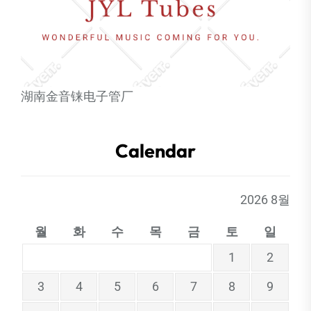
湖南金音铼电子管厂
Calendar
2026 8월
월
화
수
목
금
토
일
1
2
3
4
5
6
7
8
9