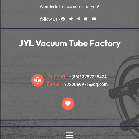
Skip
Wonderful music come for you!
to
the
follow Us -
content
JYL Vacuum Tube Factory
Premium Tubes for Premium Tube Amps
Support :
+(86)13787258424
E-mail :
2782069971@qq.com