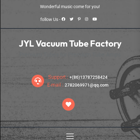
Skip
Wonderful music come for you!
to
the
follow Us -
content
JYL Vacuum Tube Factory
Premium Tubes for Premium Tube Amps
Support :
+(86)13787258424
E-mail :
2782069971@qq.com