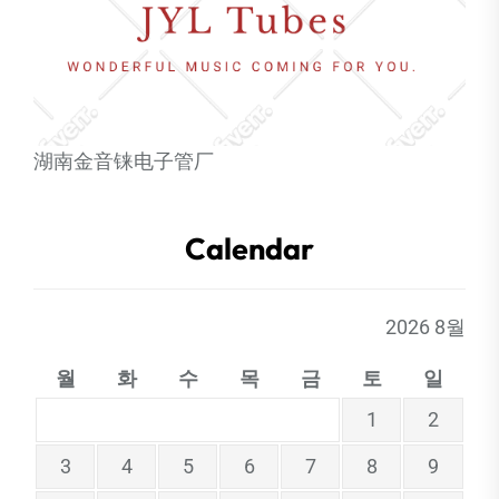
湖南金音铼电子管厂
Calendar
2026 8월
월
화
수
목
금
토
일
1
2
3
4
5
6
7
8
9