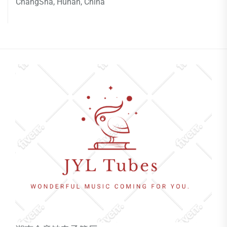
ChangSha, Hunan, China