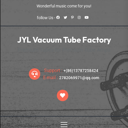
Skip
Wonderful music come for you!
to
the
follow Us -
content
JYL Vacuum Tube Factory
Premium Tubes for Premium Tube Amps
Support :
+(86)13787258424
E-mail :
2782069971@qq.com