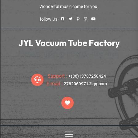
Skip
Wonderful music come for you!
to
the
follow Us -
content
JYL Vacuum Tube Factory
Premium Tubes for Premium Tube Amps
Support :
+(86)13787258424
E-mail :
2782069971@qq.com