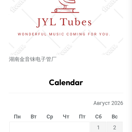
湖南金音铼电子管厂
Calendar
Август 2026
Пн
Вт
Ср
Чт
Пт
Сб
Вс
1
2