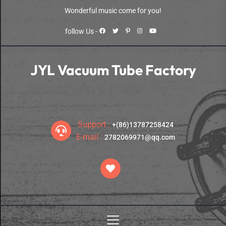
Skip
Wonderful music come for you!
to
the
follow Us -
content
JYL Vacuum Tube Factory
Premium Tubes for Premium Tube Amps
Support :
+(86)13787258424
E-mail :
2782069971@qq.com