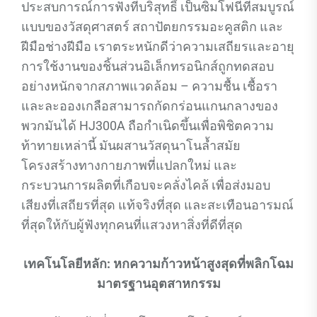
ประสบการณ์การฟังที่บริสุทธิ์ เป็นซิมโฟนีที่สมบูรณ์
แบบของวัสดุศาสตร์ สถาปัตยกรรมอะคูสติก และ
ฝีมือช่างฝีมือ เราตระหนักดีว่าความเสถียรและอายุ
การใช้งานของชิ้นส่วนอิเล็กทรอนิกส์ถูกทดสอบ
อย่างหนักจากสภาพแวดล้อม – ความชื้น เชื้อรา
และละอองเกลือสามารถกัดกร่อนแกนกลางของ
พวกมันได้ HJ300A ถือกำเนิดขึ้นเพื่อพิชิตความ
ท้าทายเหล่านี้ มันผสานวัสดุนาโนล้ำสมัย
โครงสร้างทางกายภาพที่แปลกใหม่ และ
กระบวนการผลิตที่เกือบจะคลั่งไคล้ เพื่อส่งมอบ
เสียงที่เสถียรที่สุด แท้จริงที่สุด และสะเทือนอารมณ์
ที่สุดให้กับผู้ฟังทุกคนที่แสวงหาสิ่งที่ดีที่สุด
เทคโนโลยีหลัก: หกความก้าวหน้าสูงสุดที่พลิกโฉม
มาตรฐานอุตสาหกรรม