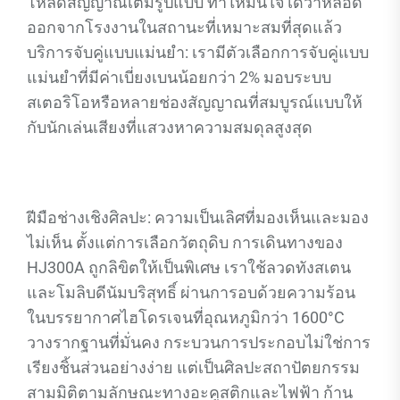
โหลดสัญญาณเต็มรูปแบบ ทำให้มั่นใจได้ว่าหลอด
ออกจากโรงงานในสถานะที่เหมาะสมที่สุดแล้ว
บริการจับคู่แบบแม่นยำ: เรามีตัวเลือกการจับคู่แบบ
แม่นยำที่มีค่าเบี่ยงเบนน้อยกว่า 2% มอบระบบ
สเตอริโอหรือหลายช่องสัญญาณที่สมบูรณ์แบบให้
กับนักเล่นเสียงที่แสวงหาความสมดุลสูงสุด
ฝีมือช่างเชิงศิลปะ: ความเป็นเลิศที่มองเห็นและมอง
ไม่เห็น ตั้งแต่การเลือกวัตถุดิบ การเดินทางของ
HJ300A ถูกลิขิตให้เป็นพิเศษ เราใช้ลวดทังสเตน
และโมลิบดีนัมบริสุทธิ์ ผ่านการอบด้วยความร้อน
ในบรรยากาศไฮโดรเจนที่อุณหภูมิกว่า 1600°C
วางรากฐานที่มั่นคง กระบวนการประกอบไม่ใช่การ
เรียงชิ้นส่วนอย่างง่าย แต่เป็นศิลปะสถาปัตยกรรม
สามมิติตามลักษณะทางอะคูสติกและไฟฟ้า ก้าน