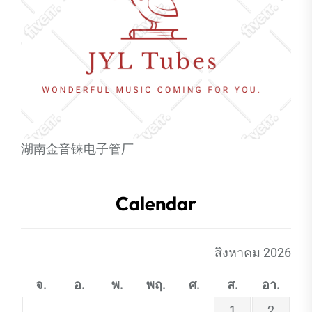
湖南金音铼电子管厂
Calendar
สิงหาคม 2026
จ.
อ.
พ.
พฤ.
ศ.
ส.
อา.
1
2