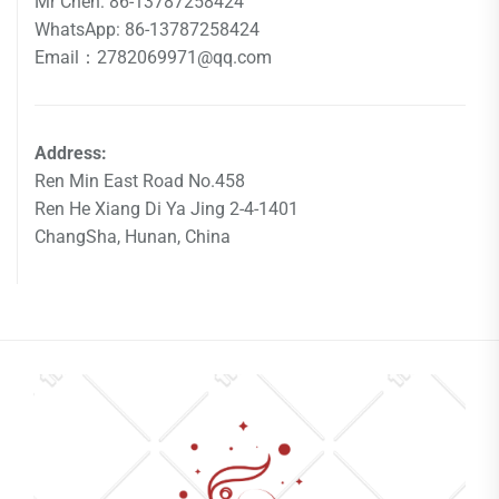
Mr Chen: 86-13787258424
WhatsApp: 86-13787258424
Email：2782069971@qq.com
Address:
Ren Min East Road No.458
Ren He Xiang Di Ya Jing 2-4-1401
ChangSha, Hunan, China