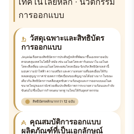
เทคโนโลยีหลัก · นวัตกรรม
การออกแบบ
วัสดุเฉพาะและสิทธิบัตร
การออกแบบ
Jinyinlai ถือครองสิทธิบัตรการประดิษฐ์หลักที่พัฒนาขึ้นเองหลายฉบับ
ครอบคลุมเทคโนโลยีล้ำสมัย เช่น แอโนดโลหะคาร์บอนนาโน แอโนด
โลหะสี่เหลี่ยม และแอโนดโลหะผสมไทเทเนียม-นิกเกิล สิทธิบัตรเหล่านี้
มอบความนำไฟฟ้า ความเสถียร และความทนทานที่ยอดเยี่ยมให้กับ
หลอดสุญญากาศ ช่วยลดการบิดเบือนของสัญญาณได้อย่างมาก ในขณะ
เดียวกัน สิทธิบัตรการเคลือบดูดซับความร้อนสูงและการออกแบบแอโนด
ขนาดใหญ่ของเรายังช่วยเพิ่มประสิทธิภาพการระบายความร้อนและกำลัง
ขับต่อไป ซึ่งเป็นการกำหนดมาตรฐานใหม่ให้กับอุตสาหกรรม
สิทธิบัตรหลักมากกว่า 12 ฉบับ
คุณสมบัติการออกแบบ
ผลิตภัณฑ์ที่เป็นเอกลักษณ์