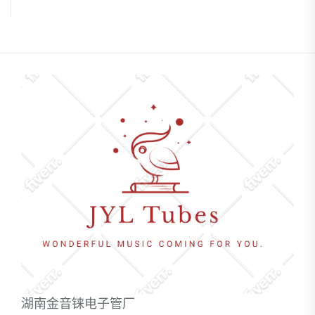
湖南金音铼电子管厂