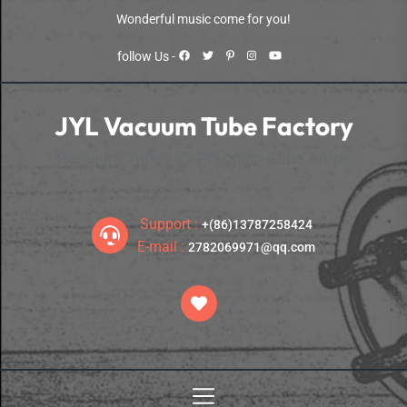
Skip
Wonderful music come for you!
to
the
follow Us -
content
JYL Vacuum Tube Factory
Premium Tubes for Premium Tube Amps
Support :
+(86)13787258424
E-mail :
2782069971@qq.com